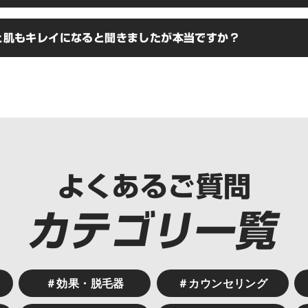
ただきます。
に直接アプローチする脱毛方法となりますので、一度しっかり脱毛を完了して
うと肌もキレイになると聞きましたが本当ですか？
りません。稀に細い産毛が数本生えてしまうことがありますが、その場合
関係上そこからしばらくは生えない状態を維持することが可能です。
表面を刺激しターンオーバーを活性化させる効果も期待できます。また、脱毛
のダメージが減ることで「肌がきれいになった」というお声も多数いただ
よくあるご質問
カテゴリ一覧
＃効果・脱毛器
＃カウンセリング