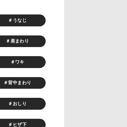
＃うなじ
＃肩まわり
＃ワキ
＃背中まわり
＃おしり
＃ヒザ下