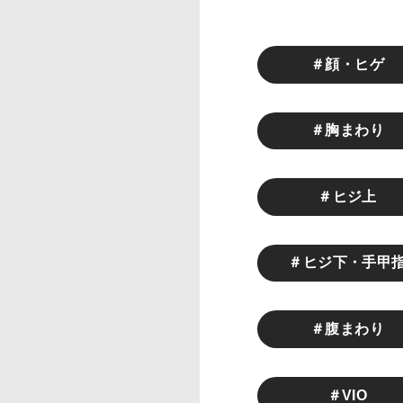
＃顔・ヒゲ
＃胸まわり
＃ヒジ上
＃ヒジ下・手甲
＃腹まわり
＃VIO