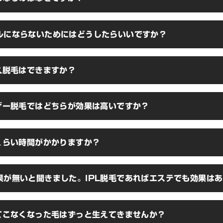
す。
ニンに反応して熱が発生する方式です。日焼け後に肌が黒くなるのはこのメラ
ルにならないためにはどうしたらいいですか？
後に脱毛を行うと「皮膚表面全体に熱が入ってしまう」という事になりま
火傷になる可能性もあるので注意が必要です。
2週間は日焼けを極力避けることで脱毛による火傷のリスクを低減させるこ
久脱毛はできますか？
でにシェービングを行いこまめに保湿することで脱毛後の肌トラブルを防
毛部位に触れず、当日の入浴や過度な運動を控えるようにしてください。
脱毛の定義は決まっておらず【永久脱毛＝脱毛によって毛が一本も生えて
ーザー脱毛ではどちらが効果は高いですか？
は『最終脱毛をしてから1ヶ月後の毛の再生率が20％以下であれば永久脱毛
脱毛を行ったお客様の毛の再生率は最終的に20％以下になりますので、上
あるといえます。
複数の種類があり、IPL脱毛よりも効果が優れているものや、適切に管理され
くらい時間がかかりますか？
くなるものもあります。また、ヒゲのような毛が濃い部位への脱毛効果が
がある部位には高出力での照射ができないためIPL脱毛と同程度の効果にな
射ですので、冷却や保湿を含めて、ヒゲであれば20分前後、VIOであれば60
果が無いと聞きました。IPL脱毛であればエステでも効果は
あれば3時間～3時間半が目安となります。
く効果が無いという事はありませんが、SHR脱毛で型式が古いタイプのマ
えてこなくなった毛はずっと生えてきませんか？
う可能性もあります。当店は最新式のIPL脱毛マシンを使用しておりますの