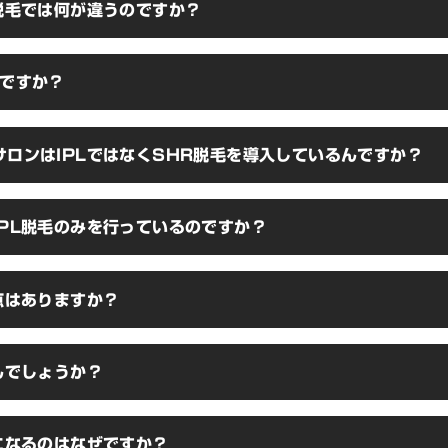
脱毛では何が違うのですか？
脱毛方法です。
IPL脱毛について
メラニン色素に反応し毛根や毛乳頭まで熱を伝えるため、一般的な脱毛サロン
何ですか？
毛効果が見込めます。
スーパーヘアリムーバル」の略称で、一般的に「スライド脱毛」と呼ばれるこ
サロンはIPLではなくSHR脱毛を導入しているんですか？
毛包と呼ばれる部分に熱を連続で与えて蓄熱し毛を再生しにくくする脱毛方
すが、毛根に直接的なダメージを与えることができないため脱毛効果が低
が少ない点に加え照射スピードが速いことが大きな要因です。脱毛スピード
IPL脱毛のみを行っているのですか？
め利益率も上がりやすく、コース契約をメインとしているサロンでは新規
ことができるためSHR式の脱毛を導入しています。
いのため、一度の脱毛でしっかり脱毛効果を実感していただかなければ次
点はありますか？
脱毛は毛のメラニン色素の多さによって脱毛効果が高まる脱毛方法ですので、
ます。男性専門だからこそ高い脱毛効果を出せるIPL脱毛のみの施術に強い
脱毛と同じく毛根にダメージを与える脱毛方法ですので、痛みや火傷、毛嚢炎
んでしょうか？
が集中しているため、毛根に直接熱を加えるIPL脱毛には痛みが伴います。
になるのはなぜですか？
きく差がありますが、ヒゲやVIOは痛みが出やすく、ボディや腕など元々