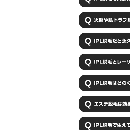
みが少なくなりま
IPL脱毛はメラ
火傷や肌トラブ
因のため、日焼け
だけでなく重度の
脱毛予定日の前後
IPL脱毛だと永
毛予定日の前日ま
直後はなるべく脱
日本国内では永久
IPL脱毛とレ
せん。アメリカで
す。実際に当店で
永久脱毛は可能で
レーザー脱毛にも
IPL脱毛はどの
毛よりも効果が低
ように火傷リスク
IPL脱毛は単発照
エステ脱毛は効
80分前後、全身で
エステの脱毛に全
IPL脱毛で生
ほとんどないとい