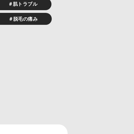
＃肌トラブル
＃脱毛の痛み