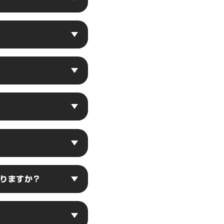
ニンが発生することが要
す。脱毛効果が低下する
とができます。また、脱
ぐことができます。脱毛
こない状態】ではありま
と認める』とされていま
記の定義に当てはめると
ていない場合にIPL脱
高い場合でも、ボディの
ることもあります。
～70分前後、足全体で
ありますか？
シンの場合は脱毛効果が
で、満足のいく脱毛効果