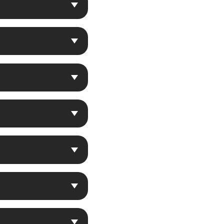
で使用されているSHR
ともあります。SHR脱
式です。 痛みが少ない
いことが大きなデメリッ
が速いという事は施術の
顧客獲得へのカウンセリ
回ご来店の機会をいただ
男性の太い毛に特に高い
こだわりを持って運営を
などの肌トラブルのリス
痛みの感じ方には毛の量
毛が細めの部分などは痛