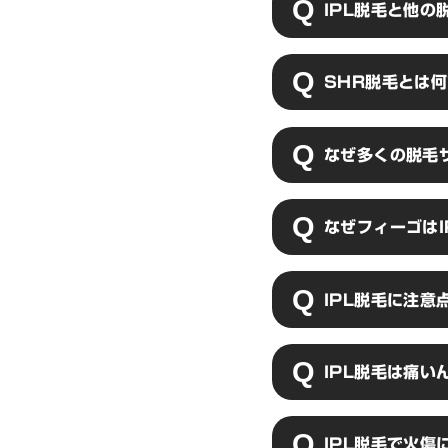
IPL脱毛と他の
ダメージを与える
IPL脱毛は毛の
SHR脱毛とは
脱毛よりも高い脱
SHR脱毛とは「
なぜ多くの脱毛
毛は毛根ではなく
ことがメリットで
トです。
SHR脱毛は痛み
なぜフィーゴは
回転率が上がるた
ングに時間を割く
当店は完全都度払
IPL脱毛に注意
けません。IPL
脱毛効果が見込め
行っております。
IPL脱毛は医療
IPL脱毛は痛い
クがあります。
毛根付近には神経
IPL脱毛で火傷
や部位によって大