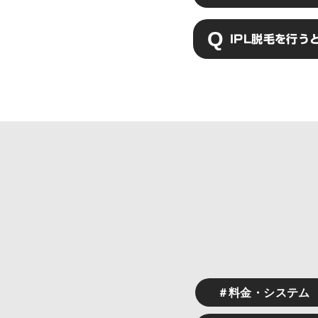
をお約束させてい
IPL脱毛は毛根
IPL脱毛を行
えてくることはあ
だくと、毛周期の
IPL脱毛には肌
会が激減し、肌へ
＃料金・システム