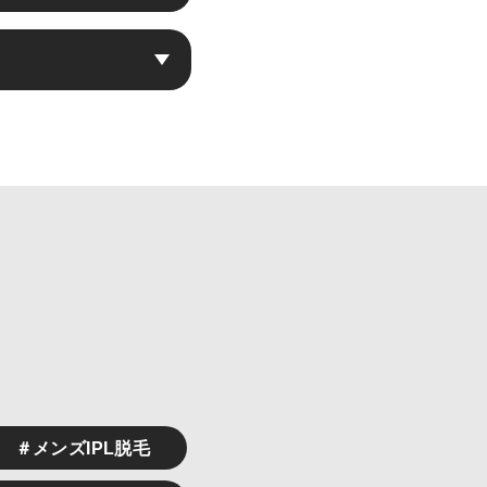
しまえばほとんど毛が生
は毛抜き等で抜いていた
により自己処理を行う機
いております。
＃メンズIPL脱毛