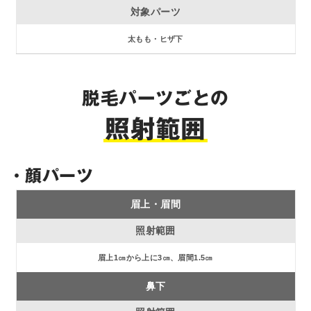
太もも・ヒザ下
脱毛パーツごとの
照射範囲
・顔パーツ
眉上・眉間
眉上1㎝から上に3㎝、眉間1.5㎝
鼻下