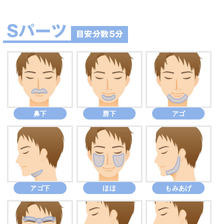
Sパーツ
目安分数5分
鼻下
唇下
アゴ
アゴ下
ほほ
もみあげ