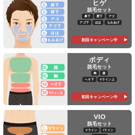
ヒゲ
脱毛セット
鼻下
唇下
アゴ
アゴ下
ほほ
もみあげ
初回キャンペーン中
ボディ
脱毛セット
胸
腹
へそ下
Vライン上
初回キャンペーン中
VIO
脱毛セット
Vライン
Iライン