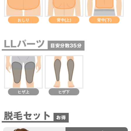
おしり
背中(上)
背中(下)
LLパーツ
目安分数35分
ヒザ上
ヒザ下
脱毛セット
お得