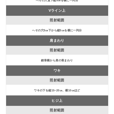
へその穴直下縦5㎝を横に一列分
Vライン上
へその穴5㎝下から縦5㎝を横に一列分
肩まわり
鎖骨横から肩の骨まわり
ワキ
ワキの下を縦15~20㎝、横10㎝ほど
ヒジ上