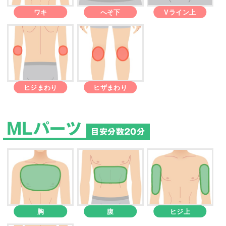
ワキ
へそ下
Vライン上
ヒジまわり
ヒザまわり
MLパーツ
目安分数20分
胸
腹
ヒジ上