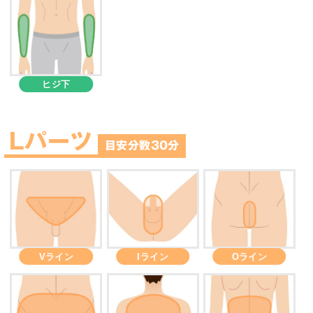
ヒジ下
Lパーツ
目安分数30分
Vライン
Iライン
Oライン