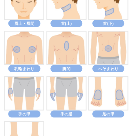
眉上・眉間
首(上)
首(下)
乳輪まわり
胸間
へそまわり
手の甲
手の指
足の甲