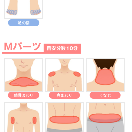
足の指
Mパーツ
目安分数10分
鎖骨まわり
肩まわり
うなじ