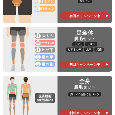
Oライン
初回キャンペーン中
足全体
脱毛セット
ヒザ上
ヒザ下
ヒザまわり
足甲
足指
初回キャンペーン中
全身
脱毛セット
顔・VIOを除く全パーツ
割引キャンペーン中