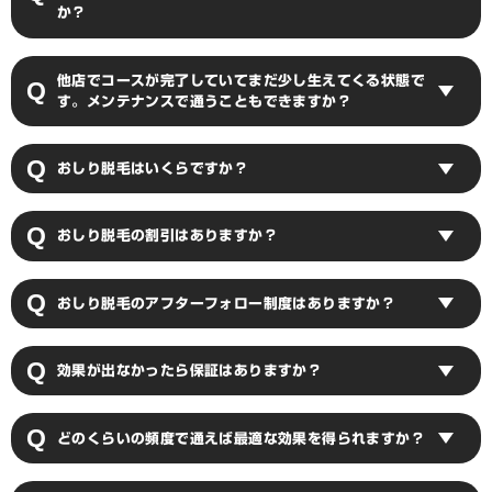
か？
当店は医療脱毛と同じ仕組みで脱毛できる「IPL脱毛」を導入しており
他店でコースが完了していてまだ少し生えてくる状態で
ます。効果の低い「SHR脱毛」とは異なり、しっかり毛根にアプローチ
して毛を減らすことが可能となっておりますのでご安心ください。
す。メンテナンスで通うこともできますか？
もちろんです。当店は都度払い制ですので「ほんの少し残っているから
おしり脱毛はいくらですか？
ここだけやってほしい」「少し生えてきたから気になる」といったタイ
ミングでお気軽にご来店ください。
おしり単体の脱毛料金は6,600円となります。
おしり脱毛の割引はありますか？
毎月1日に配信される公式LINEクーポンや学割、モニター割をご利用い
おしり脱毛のアフターフォロー制度はありますか？
ただけます。
11回目の脱毛からご利用料金が半額になる「脱毛完了サポート保証」の
効果が出なかったら保証はありますか？
ご用意がございます。
脱毛完了サポートについて
万が一脱毛後に効果を全く実感いただけなかった場合は返金を保証させ
どのくらいの頻度で通えば最適な効果を得られますか？
ていただきます。詳しくは保証制度のページをご確認ください。
返金保証について
最初の1～3回目は1ヶ月半おき、ある程度の脱毛効果が見られてからは2