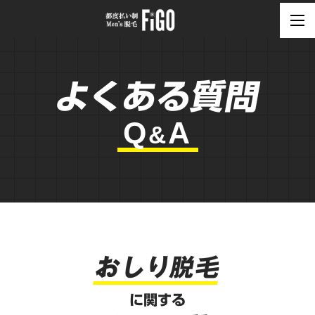
よくある質問
Q
A
&
おしり脱毛
に関する