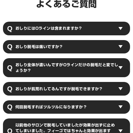
よくあるご質問
おしりにはOラインは含まれますか？
おしりはOラインを除くおしり全体が照射範囲となっております。Oラ
おしり脱毛は痛いですか？
インは別パーツとなりますのでご了承ください。
おしりの脱毛の痛みはほとんどありませんが、割れ目付近は多少痛みを
おしり全体が濃いんですがOラインだけの脱毛だと変でし
感じることがありますので、痛みが不安な方はスタッフまでご相談くだ
さい。
ょうか？
Oラインの照射範囲はおしりの割れ目までとなるため、おしり全体の毛
おしりが肌荒れしてるんですが脱毛できますか？
が濃い場合は脱毛によって毛の境目が生まれてしまう可能性がございま
す。おしり全体を綺麗に見せたい場合は、おしりとOライン双方の脱毛
がお勧めです。
脱毛によって肌荒れが悪化する可能性がございますので、脱毛をご希望
何回脱毛すればツルツルになりますか？
の場合はご了承ください。肌荒れの部分を避けて照射を行うことも可能
ですので、脱毛時にスタッフにご相談ください。
毛量によって個人差がありますが、薄い方で6～10回、濃い方で15回前
以前他のサロンで脱毛していましたが効果が出ずに止め
後が脱毛完了の目安となります。
てしまいました。フィーゴではちゃんと効果が出ます