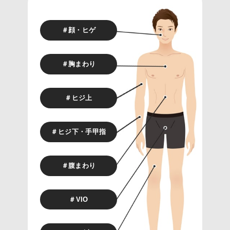
＃顔・ヒゲ
＃胸まわり
＃ヒジ上
＃ヒジ下・手甲指
＃腹まわり
＃VIO