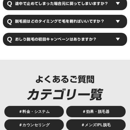
途中で止めてしまった場合元に戻ってしまいますか？
ヶ月に一度の頻度の脱毛が最も効果を得られます。最適な脱毛頻度は毛
量や肌状態によっても変動しますのでスタッフにご相談ください。
少ない回数（3～6回）で脱毛をストップした場合、毛周期の関係でしば
脱毛前はどのタイミングで毛を剃ればいいですか？
らく経つと元通りになったと感じる場合があります。一生を通じて脱毛
効果を持続させたい場合は定期的に10回前後脱毛を行っていただく必要
があります。
ご予約日の2日前～前日までにシェービングをお願いいたします。当日
おしり脱毛の初回キャンペーンはありますか？
や脱毛直前のシェービングは肌荒れの原因になる恐れがありますのでご
注意ください。
おしり単体での初回キャンペーンのご用意はございません。おしりを含
む下半身全パーツが対象の「下半身脱毛セット」の初回半額キャンペー
ンがございますのでぜひご利用ください。
下半身脱毛セットキャンペーン
よくあるご質問
カテゴリ一覧
＃料金・システム
＃効果・脱毛器
＃カウンセリング
＃メンズIPL脱毛