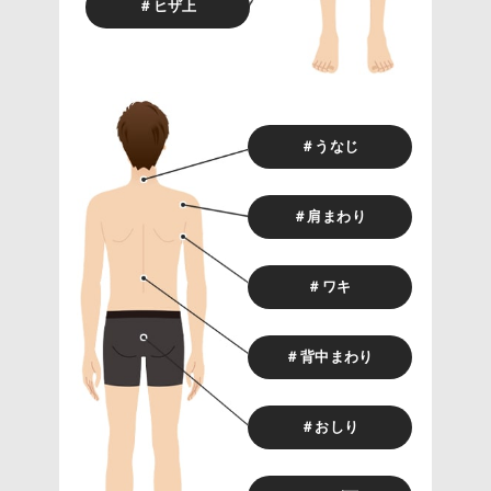
＃ヒザ上
＃うなじ
＃肩まわり
＃ワキ
＃背中まわり
＃おしり