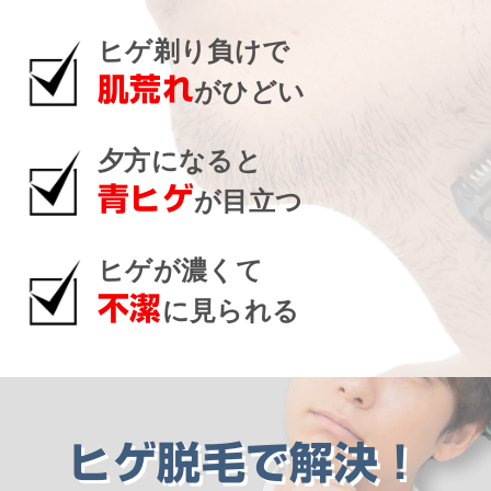
ヒゲ剃り負けで
肌荒れ
がひどい
夕方になると
青ヒゲ
が目立つ
ヒゲが濃くて
不潔
に見られる
ヒゲ脱毛で解決！