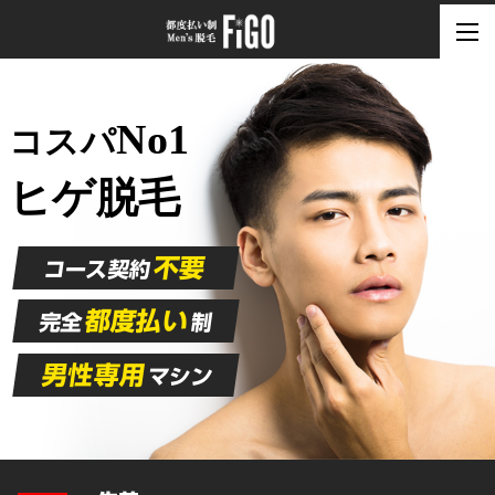
No1
コスパ
ヒゲ脱毛
不要
コース契約
都度払い
完全
制
男性専用
マシン