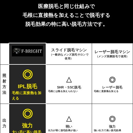
医療脱毛と同じ仕組みで
毛根に直接熱を加えることで脱毛する
脱毛効果の特に高い脱毛方法です。
スライド脱毛マシン
レーザー脱毛マシン
（一般的なメンズ脱毛サロンで
（メンズ医療脱毛で使用）
使用）
◎
照
△
◎
射
IPL脱毛
方
SHR・SSC脱毛
レーザー脱毛
毛根には熱を加えられない
毛根に直接熱を加える
法
毛根に直接熱を加
える
◎
△
◎
出
強力
力
弱い
強力
出力が弱く脱毛効果が低い
強い出力で高い脱毛効果
太い毛に高い脱毛