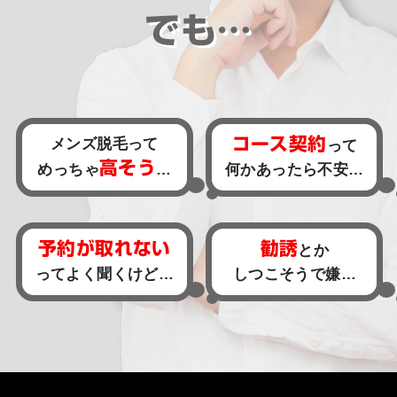
でも…
メンズ脱毛って
コース契約
って
高そう
めっちゃ
…
何かあったら不安…
予約が取れない
勧誘
とか
ってよく聞くけど…
しつこそうで嫌…