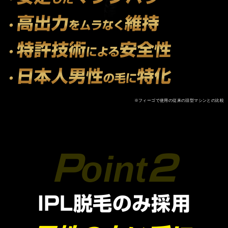
高出力
維持
・
をムラなく
特許技術
安全性
・
による
日本人男性
特化
・
の毛に
※フィーゴで使用の従来の旧型マシンとの比較
IPL脱毛のみ採用