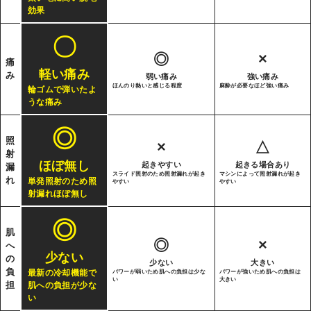
効果
〇
◎
×
痛
軽い痛み
み
弱い痛み
強い痛み
ほんのり熱いと感じる程度
麻酔が必要なほど強い痛み
輪ゴムで弾いたよ
うな痛み
◎
照
×
△
射
ほぼ無し
起きやすい
起きる場合あり
漏
スライド照射のため照射漏れが起き
マシンによって照射漏れが起き
れ
単発照射のため照
やすい
やすい
射漏れほぼ無し
◎
肌
◎
×
へ
少ない
の
少ない
大きい
負
最新の冷却機能で
パワーが弱いため肌への負担は少な
パワーが強いため肌への負担は
い
大きい
担
肌への負担が少な
い