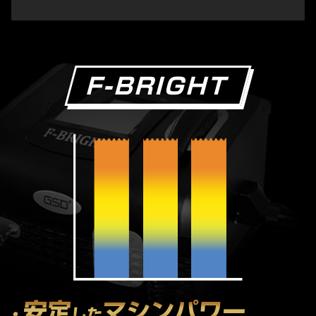
F-BRIGHT
安定
マシンパワー
・
した